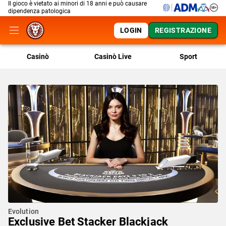
Il gioco è vietato ai minori di 18 anni e può causare
dipendenza patologica
LOGIN
REGISTRAZIONE
Casinò
Casinò Live
Sport
Evolution
Exclusive Bet Stacker Blackjack