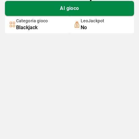
Al gioco
Categoria gioco
LeoJackpot
Blackjack
No