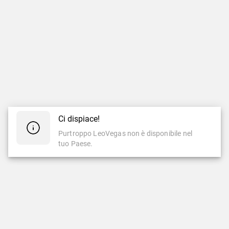
Ci dispiace!
Purtroppo LeoVegas non è disponibile nel
tuo Paese.