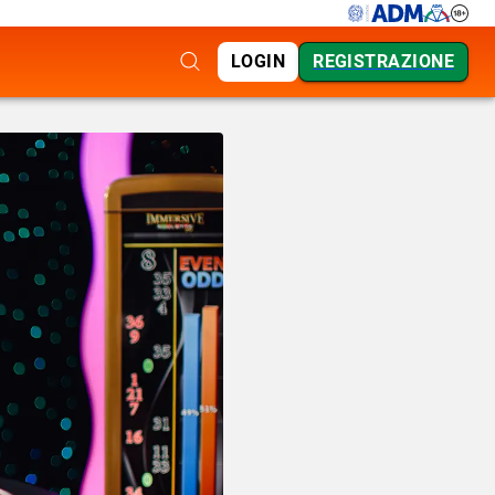
LOGIN
REGISTRAZIONE