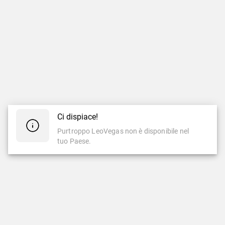
Ci dispiace!
Purtroppo LeoVegas non è disponibile nel
tuo Paese.