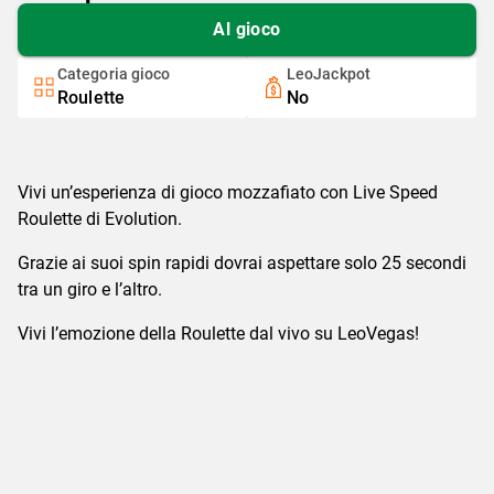
Al gioco
Categoria gioco
LeoJackpot
Roulette
No
Vivi un’esperienza di gioco mozzafiato con Live Speed
Roulette di Evolution.
Grazie ai suoi spin rapidi dovrai aspettare solo 25 secondi
tra un giro e l’altro.
Vivi l’emozione della Roulette dal vivo su LeoVegas!