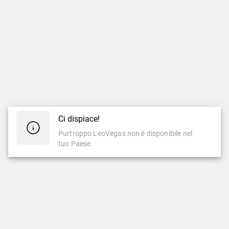
Ci dispiace!
Purtroppo LeoVegas non è disponibile nel
tuo Paese.