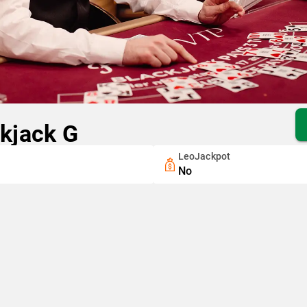
ckjack G
LeoJackpot
No