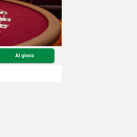
Al gioco