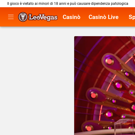
Il gioco è vietato ai minori di 18 anni e può causare dipendenza patologica
Casinò
Casinò Live
Sp