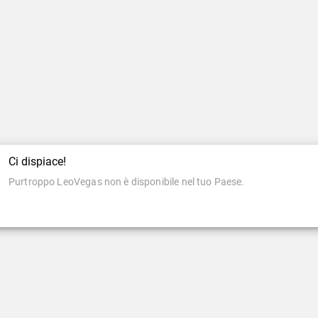
Ci dispiace!
Purtroppo LeoVegas non è disponibile nel tuo Paese.