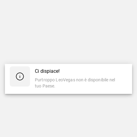
Ci dispiace!
Purtroppo LeoVegas non è disponibile nel
tuo Paese.