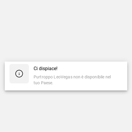
Ci dispiace!
Purtroppo LeoVegas non è disponibile nel
tuo Paese.