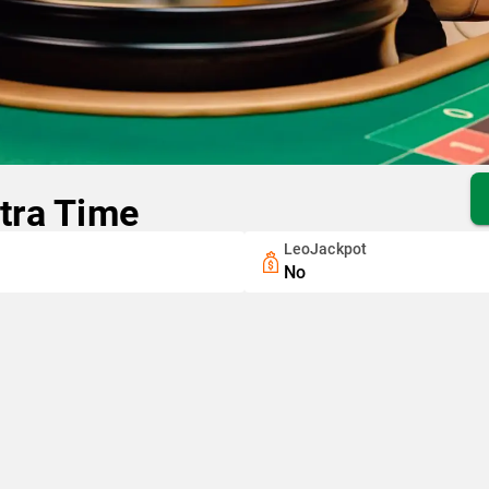
xtra Time
LeoJackpot
No