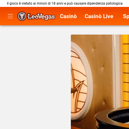
Il gioco è vietato ai minori di 18 anni e può causare dipendenza patologica
Casinò
Casinò Live
Sp