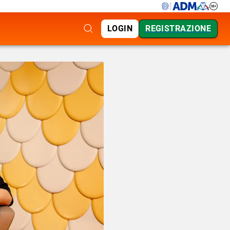
LOGIN
REGISTRAZIONE