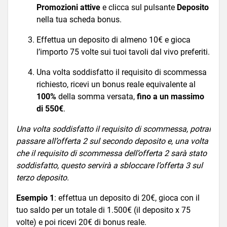
Promozioni attive
e clicca sul pulsante
Deposito
nella tua scheda bonus.
Effettua un deposito di almeno 10€ e gioca
l’importo 75 volte sui tuoi tavoli dal vivo preferiti.
Una volta soddisfatto il requisito di scommessa
richiesto, ricevi un bonus reale equivalente al
100%
della somma versata,
fino a un massimo
di 550€
.
Una volta soddisfatto il requisito di scommessa, potrai
passare all’offerta 2 sul secondo deposito e, una volta
che il requisito di scommessa dell’offerta 2 sarà stato
soddisfatto, questo servirà a sbloccare l’offerta 3 sul
terzo deposito.
Esempio 1
: effettua un deposito di 20€, gioca con il
tuo saldo per un totale di 1.500€ (il deposito x 75
volte) e poi ricevi 20€ di bonus reale.