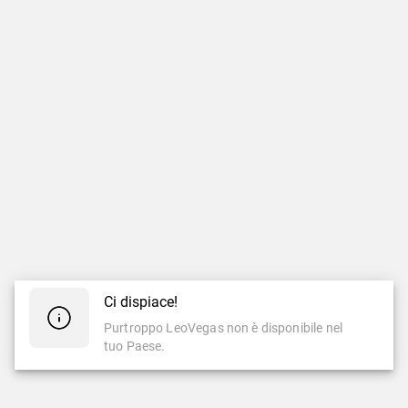
Ci dispiace!
Purtroppo LeoVegas non è disponibile nel
tuo Paese.