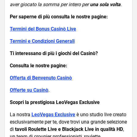
aver giocato la somma per intero per
una sola volta
.
Per saperne di più consulta le nostre pagine:
Termini del Bonus Casinò Live
Termini e Condizioni Generali
Ti interessano di più i giochi del Casinò?
Consulta le nostre pagine:
Offerta di Benvenuto Casinò
Offerte su Casinò
.
Scopri la prestigiosa LeoVegas Exclusive
La nostra
LeoVegas Exclusive
è uno studio live creato
esclusivamente per te, dove trovi una grande selezione
di
tavoli Roulette Live e Blackjack Live in qualità HD
,
un team di croupier professionisti, roulette