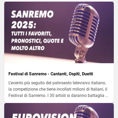
anche tante curiosita su questa favolosa
competizione.
Festival di Sanremo - Cantanti, Ospiti, Duetti
L’evento più seguito del palinsesto televisivo italiano,
la competizione che tiene incollati milioni di Italiani, il
Festival di Sanremo. I 30 artisti si daranno battaglia a
suon di musica. Carlo Conti, e tutti i co-conduttori,
ospiti e cantanti in gara sono già pronti alla Kermesse.
Vediamo qui di seguito tutte le info da sapere prima di