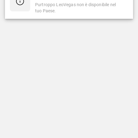
Purtroppo LeoVegas non è disponibile nel
tuo Paese.
CASINÒ
CASINÒ LIVE
Casinò
Casinò Live
Slot Famose
Nuovi Giochi Live
LeoVegas Originals
LeoVegas Exclusive
Slot Nuove
Tavoli Italiani
Slot con Jackpot
Popolari Casinò Live
Giochi da Tavolo
Roulette