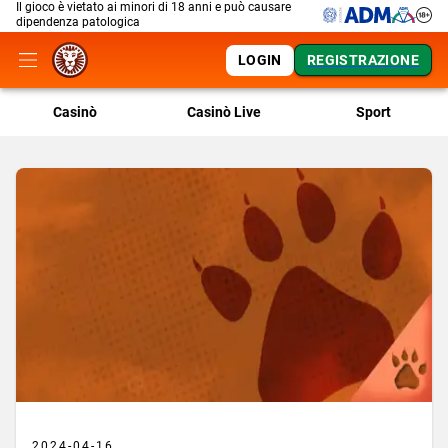
Il gioco è vietato ai minori di 18 anni e può causare
dipendenza patologica
LOGIN
REGISTRAZIONE
Casinò
Casinò Live
Sport
2024-04-16