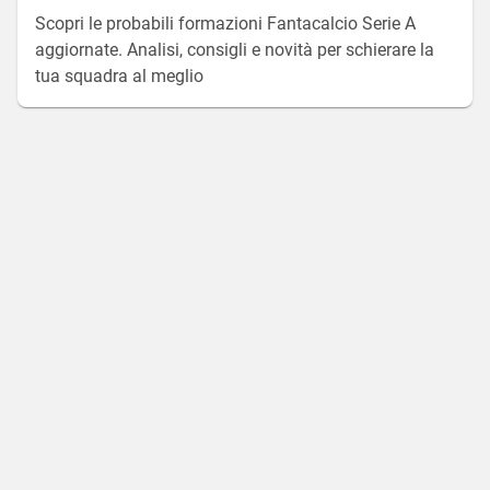
Scopri le probabili formazioni Fantacalcio Serie A
aggiornate. Analisi, consigli e novità per schierare la
tua squadra al meglio