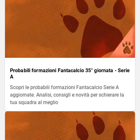
Probabili formazioni Fantacalcio 35° giornata - Serie
A
Scopri le probabili formazioni Fantacalcio Serie A
aggiornate. Analisi, consigli e novità per schierare la
tua squadra al meglio