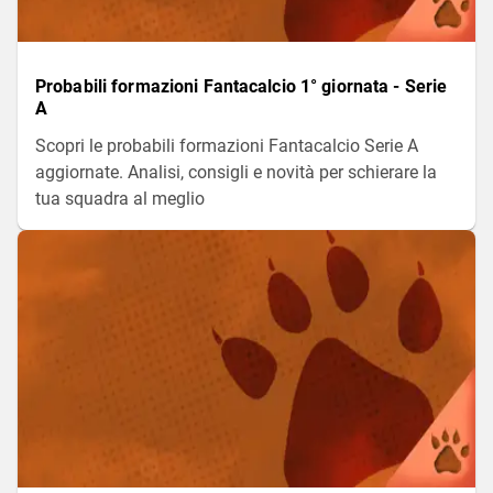
Probabili formazioni Fantacalcio 1° giornata - Serie
A
Scopri le probabili formazioni Fantacalcio Serie A
aggiornate. Analisi, consigli e novità per schierare la
tua squadra al meglio