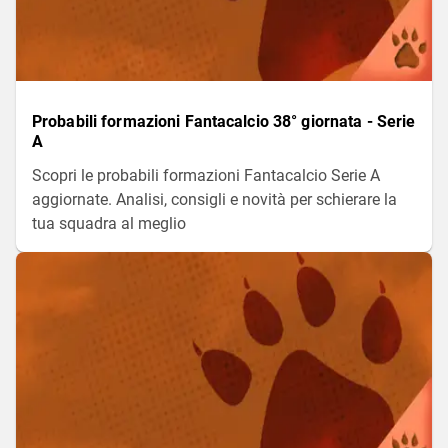
Probabili formazioni Fantacalcio 38° giornata - Serie
A
Scopri le probabili formazioni Fantacalcio Serie A
aggiornate. Analisi, consigli e novità per schierare la
tua squadra al meglio