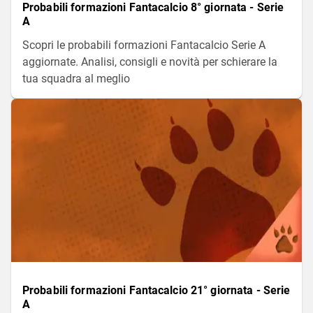
Probabili formazioni Fantacalcio 8° giornata - Serie
A
Scopri le probabili formazioni Fantacalcio Serie A
aggiornate. Analisi, consigli e novità per schierare la
tua squadra al meglio
Probabili formazioni Fantacalcio 21° giornata - Serie
A