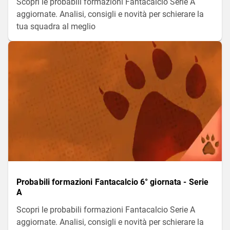
Scopri le probabili formazioni Fantacalcio Serie A
aggiornate. Analisi, consigli e novità per schierare la
tua squadra al meglio
Probabili formazioni Fantacalcio 6° giornata - Serie
A
Scopri le probabili formazioni Fantacalcio Serie A
aggiornate. Analisi, consigli e novità per schierare la