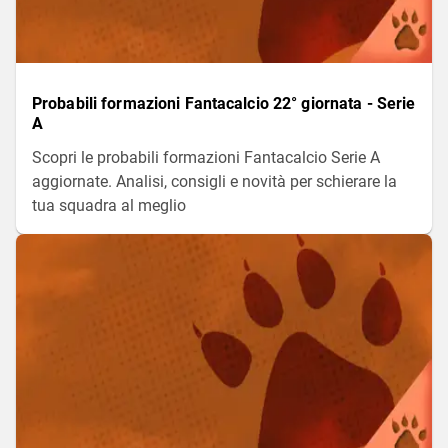
Probabili formazioni Fantacalcio 22° giornata - Serie
A
Scopri le probabili formazioni Fantacalcio Serie A
aggiornate. Analisi, consigli e novità per schierare la
tua squadra al meglio