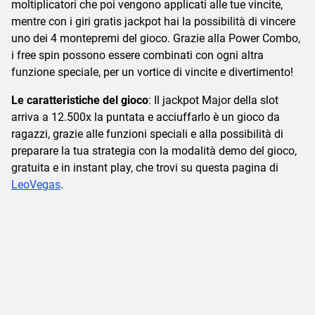
moltiplicatori che poi vengono applicati alle tue vincite,
mentre con i giri gratis jackpot hai la possibilità di vincere
uno dei 4 montepremi del gioco. Grazie alla Power Combo,
i free spin possono essere combinati con ogni altra
funzione speciale, per un vortice di vincite e divertimento!
Le caratteristiche del gioco
: Il jackpot Major della slot
arriva a 12.500x la puntata e acciuffarlo è un gioco da
ragazzi, grazie alle funzioni speciali e alla possibilità di
preparare la tua strategia con la modalità demo del gioco,
gratuita e in instant play, che trovi su questa pagina di
LeoVegas
.