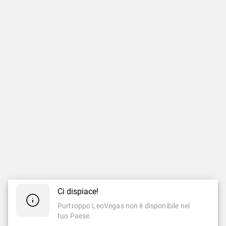
Ci dispiace!
Purtroppo LeoVegas non è disponibile nel
tuo Paese.