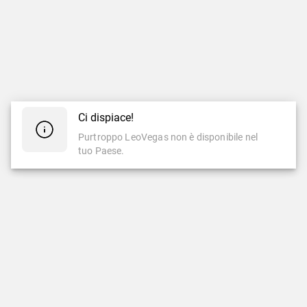
Ci dispiace!
Purtroppo LeoVegas non è disponibile nel
tuo Paese.
CASINÒ
CASINÒ LIVE