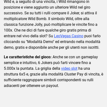
Wild e, a seguito di una vincita, i Wild rimangono in
posizione e viene aggiunto un ulteriore Wild nel giro
successivo. Se su tutti i rulli compare il Joker, si attiva il
moltiplicatore Wild Bomb. Il simbolo Wild, oltre alla
classica funzione Jolly, può moltiplicare le vincite fino a
100x. Che ne dici di fare qualche giro gratis prima di
entrare nel vivo della slot? Su
LeoVegas Casino
puoi farlo
cliccando su "Modalità Demo" ed entrando nella modalità
demo, gratis e disponibile anche per gli utenti non iscritti.
Le caratteristiche del gioco:
Anche se con un gameplay
semplice e intuitivo, 6 Jokers può farti vincere fino a
5.000x la puntata. La griglia della
video slot
ha una
struttura 6x5 e, grazie alla modalità Cluster Pay di vincita, è
sufficiente raggruppare simboli corrispondenti su rulli
adiacenti per ottenere un payout.