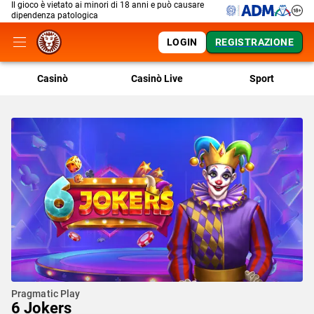
Il gioco è vietato ai minori di 18 anni e può causare
dipendenza patologica
LOGIN
REGISTRAZIONE
Casinò
Casinò Live
Sport
Pragmatic Play
6 Jokers