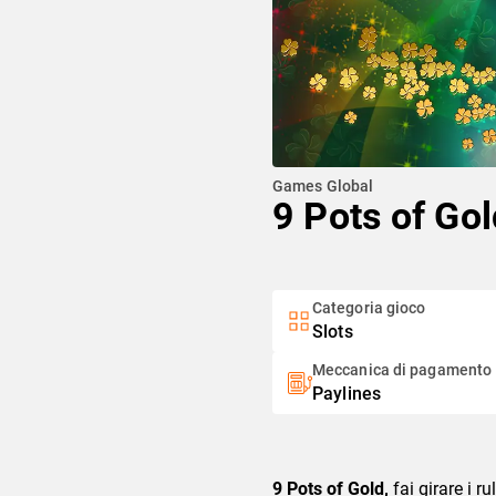
Games Global
9 Pots of Gol
Categoria gioco
Slots
Meccanica di pagamento
Paylines
9 Pots of Gold,
fai girare i r