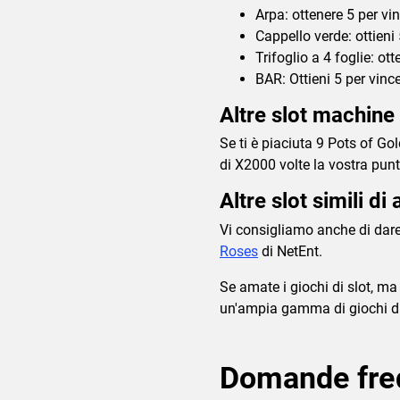
Arpa: ottenere 5 per v
Cappello verde: ottien
Trifoglio a 4 foglie: o
BAR: Ottieni 5 per vin
Altre slot machine
Se ti è piaciuta 9 Pots of Go
di X2000 volte la vostra punt
Altre slot simili di 
Vi consigliamo anche di dare 
Roses
di NetEnt.
Se amate i giochi di slot, m
un'ampia gamma di giochi di r
Domande freq