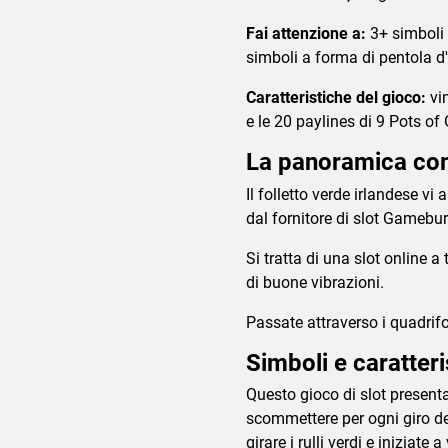
Fai attenzione a:
3+ simboli f
simboli a forma di pentola d'
Caratteristiche del gioco:
vin
e le 20 paylines di 9 Pots of 
La panoramica com
Il folletto verde irlandese vi
dal fornitore di slot Gamebu
Si tratta di una slot online a
di buone vibrazioni.
Passate attraverso i quadrifog
Simboli e caratteri
Questo gioco di slot presenta
scommettere per ogni giro de
girare i rulli verdi e iniziate a