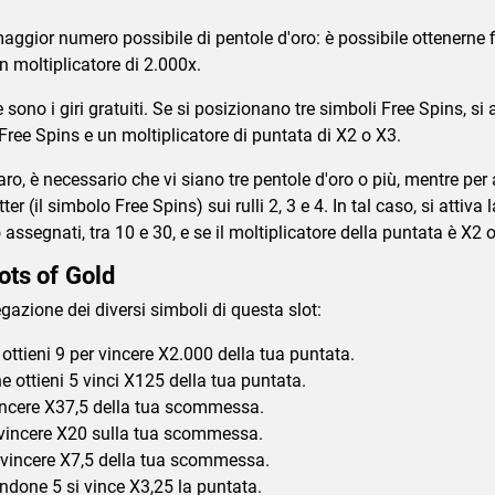
 maggior numero possibile di pentole d'oro: è possibile ottenerne f
un moltiplicatore di 2.000x.
 sono i giri gratuiti. Se si posizionano tre simboli Free Spins, si 
Free Spins e un moltiplicatore di puntata di X2 o X3.
ro, è necessario che vi siano tre pentole d'oro o più, mentre per
er (il simbolo Free Spins) sui rulli 2, 3 e 4. In tal caso, si attiva
 assegnati, tra 10 e 30, e se il moltiplicatore della puntata è X2 
Pots of Gold
egazione dei diversi simboli di questa slot:
 ottieni 9 per vincere X2.000 della tua puntata.
ne ottieni 5 vinci X125 della tua puntata.
 vincere X37,5 della tua scommessa.
r vincere X20 sulla tua scommessa.
r vincere X7,5 della tua scommessa.
ndone 5 si vince X3,25 la puntata.