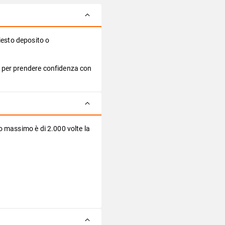
iesto deposito o
re per prendere confidenza con
io massimo è di 2.000 volte la