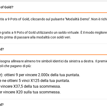
 of Gold?
is a 9 Pots of Gold, cliccando sul pulsante "Modalità Demo". Non è rich
 gratis a 9 Pots of Gold utilizzando un saldo virtuale. È il modo miglio
to prima di passare alla modalità con soldi veri.
ld?
isogna allineare almeno tre simboli identici da sinistra a destra. Il prem
oli che pagano di più:
r): ottieni 9 per vincere 2.000x della tua puntata.
e ne ottieni 5 vinci X125 della tua puntata.
er vincere X37,5 della tua scommessa.
per vincere X20 sulla tua scommessa.
ld?