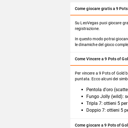
Come giocare gratis a 9 Pots
Su LeoVegas puoi giocare grat
registrazione.
In questo modo potrai giocare
le dinamiche del gioco comple
Come Vincere a 9 Pots of Go
Per vincere a 9 Pots of Gold b
puntata. Ecco alcuni dei simb
Pentola d'oro (scatte
Fungo Jolly (wild): s
Tripla 7: ottieni 5 p
Doppio 7: ottieni 5 
Come giocare a 9 Pots of Go