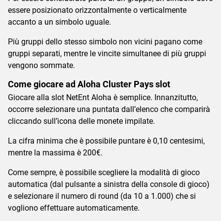
essere posizionato orizzontalmente o verticalmente
accanto a un simbolo uguale.
Più gruppi dello stesso simbolo non vicini pagano come
gruppi separati, mentre le vincite simultanee di più gruppi
vengono sommate.
Come giocare ad Aloha Cluster Pays slot
Giocare alla slot NetEnt Aloha è semplice. Innanzitutto,
occorre selezionare una puntata dall’elenco che comparirà
cliccando sull’icona delle monete impilate.
La cifra minima che è possibile puntare è 0,10 centesimi,
mentre la massima è 200€.
Come sempre, è possibile scegliere la modalità di gioco
automatica (dal pulsante a sinistra della console di gioco)
e selezionare il numero di round (da 10 a 1.000) che si
vogliono effettuare automaticamente.