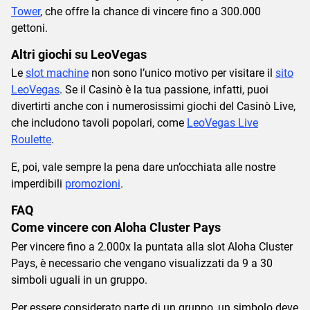
Tower
, che offre la chance di vincere fino a 300.000
gettoni.
Altri giochi su LeoVegas
Le
slot machine
non sono l’unico motivo per visitare il
sito
LeoVegas
. Se il Casinò è la tua passione, infatti, puoi
divertirti anche con i numerosissimi giochi del Casinò Live,
che includono tavoli popolari, come
LeoVegas Live
Roulette
.
E, poi, vale sempre la pena dare un’occhiata alle nostre
imperdibili
promozioni
.
FAQ
Come vincere con Aloha Cluster Pays
Per vincere fino a 2.000x la puntata alla slot Aloha Cluster
Pays, è necessario che vengano visualizzati da 9 a 30
simboli uguali in un gruppo.
Per essere considerato parte di un gruppo, un simbolo deve