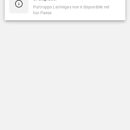
Purtroppo LeoVegas non è disponibile nel
tuo Paese.
CASINÒ
CASINÒ LIVE
Casinò
Casinò Live
Slot Famose
Nuovi Giochi Live
LeoVegas Originals
LeoVegas Exclusive
Slot Nuove
Tavoli Italiani
Slot con Jackpot
Popolari Casinò Live
Giochi da Tavolo
Roulette