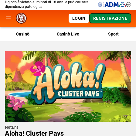
Il gioco è vietato ai minori di 18 anni e può causare
dipendenza patologica
LOGIN
REGISTRAZIONE
Casinò
Casinò Live
Sport
NetEnt
Aloha! Cluster Pays