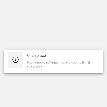
Ci dispiace!
Purtroppo LeoVegas non è disponibile nel
tuo Paese.