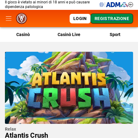
Il gioco è vietato ai minori di 18 anni e può causare
dipendenza patologica
LOGIN
REGISTRAZIONE
Casinò
Casinò Live
Sport
Relax
Atlantis Crush