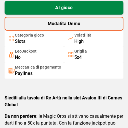
Al gioco
Modalità Demo
Categoria gioco
Volatilità
Slots
High
LeoJackpot
Griglia
No
5x4
Meccanica di pagamento
Paylines
Siediti alla tavola di Re Artù nella slot Avalon III di Games
Global
.
Da non perdere
: le Magic Orbs si attivano casualmente per
darti fino a 50x la puntata. Con la funzione jackpot puoi