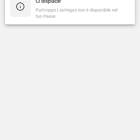
Ci dispiace!
Purtroppo LeoVegas non è disponibile nel
tuo Paese.
CASINÒ
CASINÒ LIVE
Casinò
Casinò Live
Slot Famose
Nuovi Giochi Live
LeoVegas Originals
LeoVegas Exclusive
Slot Nuove
Tavoli Italiani
Slot con Jackpot
Popolari Casinò Live
Giochi da Tavolo
Roulette