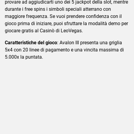
provare ad aggiudicarti uno dei 5 jackpot della slot, mentre
durante i free spins i simboli speciali atterrano con
maggiore frequenza. Se vuoi prendere confidenza con il
gioco prima di iniziare, puoi sfruttare la modalità demo per
giocare gratis al Casinò di LeoVegas.
Caratteristiche del gioco
: Avalon III presenta una griglia
5x4 con 20 linee di pagamento e una vincita massima di
5.000x la puntata.