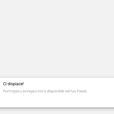
Ci dispiace!
Purtroppo LeoVegas non è disponibile nel tuo Paese.