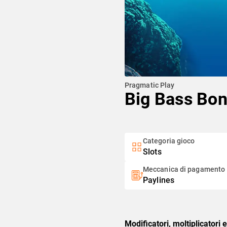
Pragmatic Play
Big Bass Bon
Categoria gioco
Slots
Meccanica di pagamento
Paylines
Modificatori, moltiplicatori