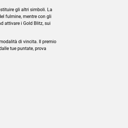
tituire gli altri simboli. La
del fulmine, mentre con gli
d attivare i Gold Blitz, sui
odalità di vincita. Il premio
dalle tue puntate, prova