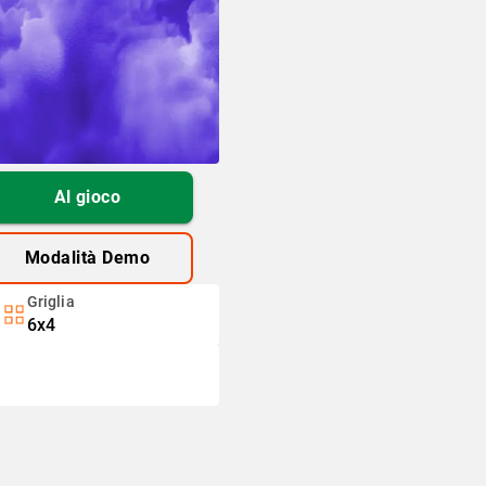
Al gioco
Modalità Demo
Griglia
6x4