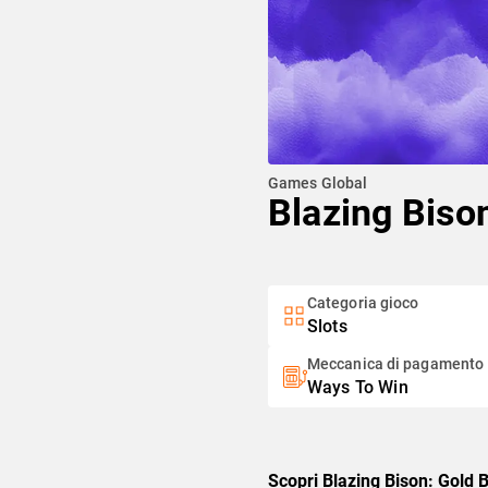
Games Global
Blazing Bison
Categoria gioco
Slots
Meccanica di pagamento
Ways To Win
Scopri Blazing Bison: Gold B