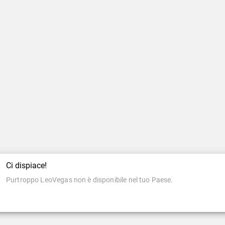
Ci dispiace!
Purtroppo LeoVegas non è disponibile nel tuo Paese.