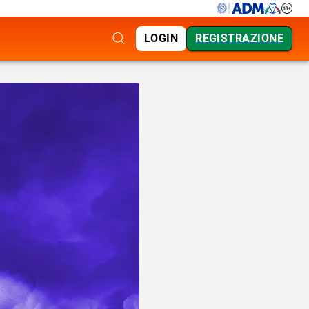
LOGIN
REGISTRAZIONE