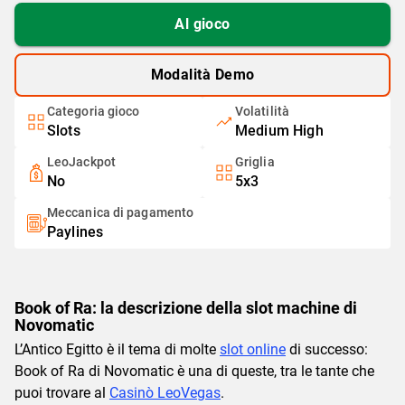
Al gioco
Modalità Demo
Categoria gioco
Volatilità
Slots
Medium High
LeoJackpot
Griglia
No
5x3
Meccanica di pagamento
Paylines
Book of Ra: la descrizione della slot machine di
Novomatic
L’Antico Egitto è il tema di molte
slot online
di successo:
Book of Ra di Novomatic è una di queste, tra le tante che
puoi trovare al
Casinò LeoVegas
.