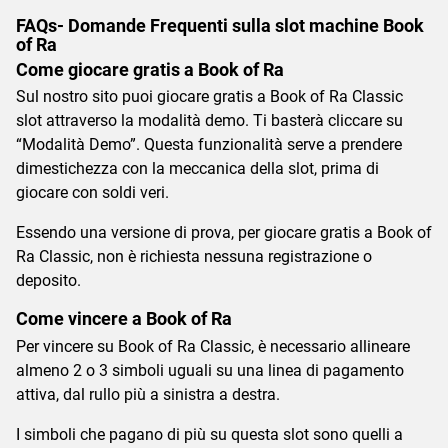
FAQs- Domande Frequenti sulla slot machine Book
of Ra
Come giocare gratis a Book of Ra
Sul nostro sito puoi giocare gratis a Book of Ra Classic
slot attraverso la modalità demo. Ti basterà cliccare su
“Modalità Demo”. Questa funzionalità serve a prendere
dimestichezza con la meccanica della slot, prima di
giocare con soldi veri.
Essendo una versione di prova, per giocare gratis a Book of
Ra Classic, non è richiesta nessuna registrazione o
deposito.
Come vincere a Book of Ra
Per vincere su Book of Ra Classic, è necessario allineare
almeno 2 o 3 simboli uguali su una linea di pagamento
attiva, dal rullo più a sinistra a destra.
I simboli che pagano di più su questa slot sono quelli a