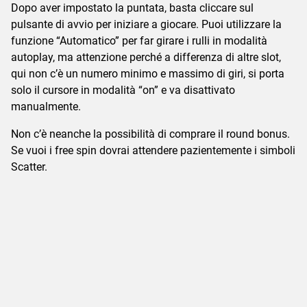
Dopo aver impostato la puntata, basta cliccare sul
pulsante di avvio per iniziare a giocare. Puoi utilizzare la
funzione “Automatico” per far girare i rulli in modalità
autoplay, ma attenzione perché a differenza di altre slot,
qui non c’è un numero minimo e massimo di giri, si porta
solo il cursore in modalità “on” e va disattivato
manualmente.
Non c’è neanche la possibilità di comprare il round bonus.
Se vuoi i free spin dovrai attendere pazientemente i simboli
Scatter.