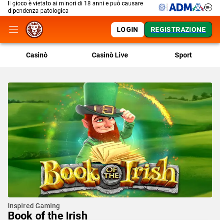
Il gioco è vietato ai minori di 18 anni e può causare
dipendenza patologica
LOGIN
REGISTRAZIONE
Casinò
Casinò Live
Sport
Inspired Gaming
Book of the Irish