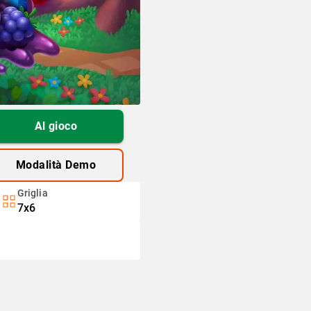
Al gioco
Modalità Demo
Griglia
7x6