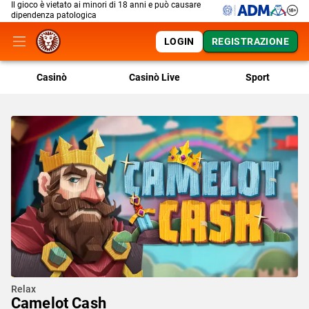
Il gioco è vietato ai minori di 18 anni e può causare
dipendenza patologica
LOGIN
REGISTRAZIONE
Casinò
Casinò Live
Sport
Relax
Camelot Cash