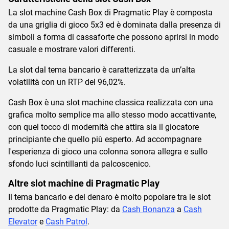
La slot machine Cash Box di Pragmatic Play è composta
da una griglia di gioco 5x3 ed è dominata dalla presenza di
simboli a forma di cassaforte che possono aprirsi in modo
casuale e mostrare valori differenti.
La slot dal tema bancario è caratterizzata da un’alta
volatilità con un RTP del 96,02%.
Cash Box è una slot machine classica realizzata con una
grafica molto semplice ma allo stesso modo accattivante,
con quel tocco di modernità che attira sia il giocatore
principiante che quello più esperto. Ad accompagnare
l'esperienza di gioco una colonna sonora allegra e sullo
sfondo luci scintillanti da palcoscenico.
Altre slot machine di Pragmatic Play
Il tema bancario e del denaro è molto popolare tra le slot
prodotte da Pragmatic Play: da
Cash Bonanza
a
Cash
Elevator
e
Cash Patrol
.