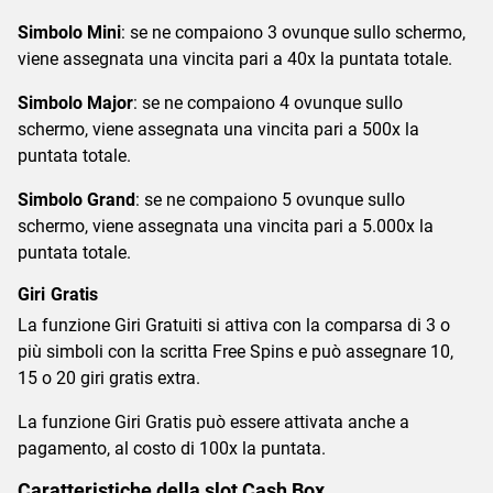
Simbolo Mini
: se ne compaiono 3 ovunque sullo schermo,
viene assegnata una vincita pari a 40x la puntata totale.
Simbolo Major
: se ne compaiono 4 ovunque sullo
schermo, viene assegnata una vincita pari a 500x la
puntata totale.
Simbolo Grand
: se ne compaiono 5 ovunque sullo
schermo, viene assegnata una vincita pari a 5.000x la
puntata totale.
Giri Gratis
La funzione Giri Gratuiti si attiva con la comparsa di 3 o
più simboli con la scritta Free Spins e può assegnare 10,
15 o 20 giri gratis extra.
La funzione Giri Gratis può essere attivata anche a
pagamento, al costo di 100x la puntata.
Caratteristiche della slot Cash Box