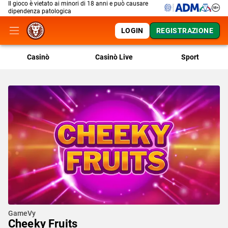
Il gioco è vietato ai minori di 18 anni e può causare
dipendenza patologica
LOGIN
REGISTRAZIONE
Casinò
Casinò Live
Sport
GameVy
Cheeky Fruits