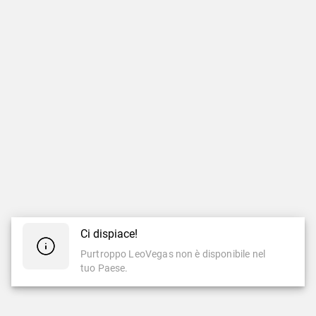
Ci dispiace!
Purtroppo LeoVegas non è disponibile nel
tuo Paese.