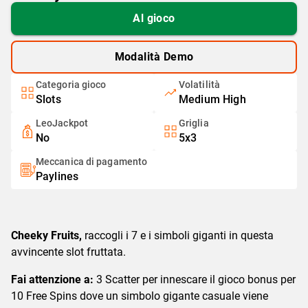
Al gioco
Modalità Demo
Categoria gioco
Volatilità
Slots
Medium High
LeoJackpot
Griglia
No
5x3
Meccanica di pagamento
Paylines
Cheeky Fruits,
raccogli i 7 e i simboli giganti in questa
avvincente slot fruttata.
Fai attenzione a:
3 Scatter per innescare il gioco bonus per
10 Free Spins dove un simbolo gigante casuale viene