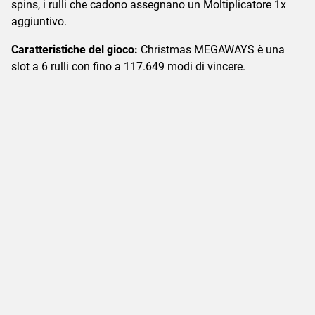
spins, i rulli che cadono assegnano un Moltiplicatore 1x
aggiuntivo.
Caratteristiche del gioco:
Christmas MEGAWAYS è una
slot a 6 rulli con fino a 117.649 modi di vincere.