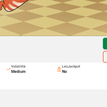
Volatilità
LeoJackpot
Medium
No