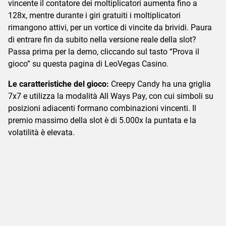
vincente il contatore dei moltiplicatori aumenta fino a
128x, mentre durante i giri gratuiti i moltiplicatori
rimangono attivi, per un vortice di vincite da brividi. Paura
di entrare fin da subito nella versione reale della slot?
Passa prima per la demo, cliccando sul tasto “Prova il
gioco” su questa pagina di LeoVegas Casino.
Le caratteristiche del gioco:
Creepy Candy ha una griglia
7x7 e utilizza la modalità All Ways Pay, con cui simboli su
posizioni adiacenti formano combinazioni vincenti. Il
premio massimo della slot è di 5.000x la puntata e la
volatilità è elevata.