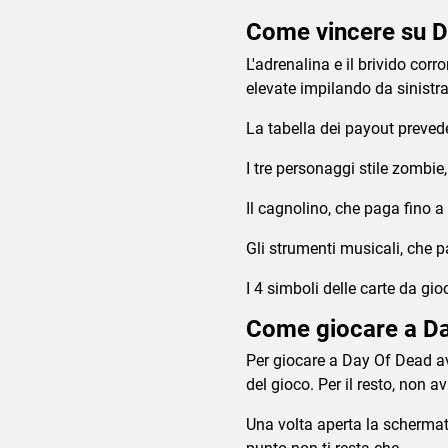
Come vincere su 
L'adrenalina e il brivido corr
elevate impilando da sinistr
La tabella dei payout preved
I tre personaggi stile zombie
Il cagnolino, che paga fino a
Gli strumenti musicali, che p
I 4 simboli delle carte da gi
Come giocare a D
Per giocare a Day Of Dead av
del gioco. Per il resto, non a
Una volta aperta la schermata