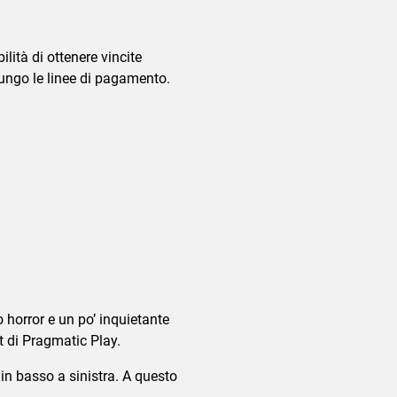
lità di ottenere vincite
lungo le linee di pagamento.
 horror e un po’ inquietante
ot di Pragmatic Play.
in basso a sinistra. A questo