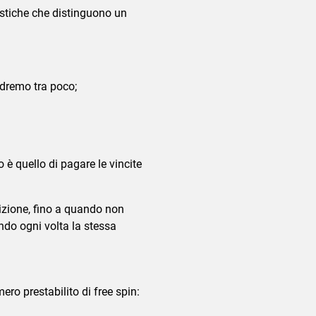
ristiche che distinguono un
edremo tra poco;
o è quello di pagare le vincite
sizione, fino a quando non
ndo ogni volta la stessa
ero prestabilito di free spin: