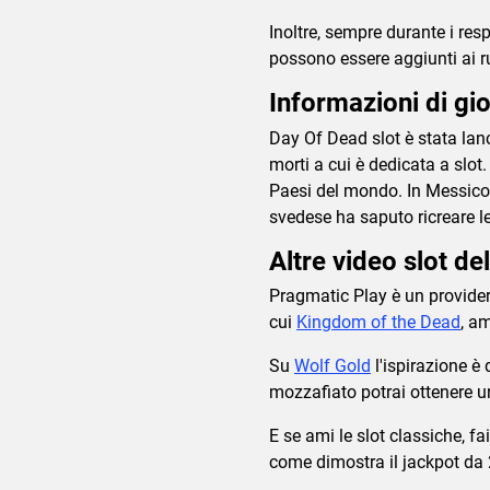
Inoltre, sempre durante i resp
possono essere aggiunti ai 
Informazioni di gi
Day Of Dead slot è stata lanc
morti a cui è dedicata a slot
Paesi del mondo. In Messico, i
svedese ha saputo ricreare l
Altre video slot de
Pragmatic Play è un provider l
cui
Kingdom of the Dead
, a
Su
Wolf Gold
l'ispirazione è 
mozzafiato potrai ottenere un
E se ami le slot classiche, fa
come dimostra il jackpot da 