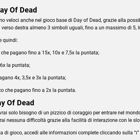
Day Of Dead
ono veloci anche nel gioco base di Day of Dead, grazie alla possibi
a verso destra almeno 3 simboli uguali, fino a un massimo di 5, 
e quindi:
, che pagano fino a 15x, 10x e 7,5x la puntata;
 6x la puntata;
agano 4x, 3,5x e 3x la puntata;
oco che pagano fino a 2x la puntata.
ay Of Dead
rai solo bisogno di un pizzico di coraggio per entrare nel mondo
vrai nessuna difficoltà grazie alla facilità di interazione con le sl
 di gioco, accedi alle informazioni complete cliccando sulla “i” 