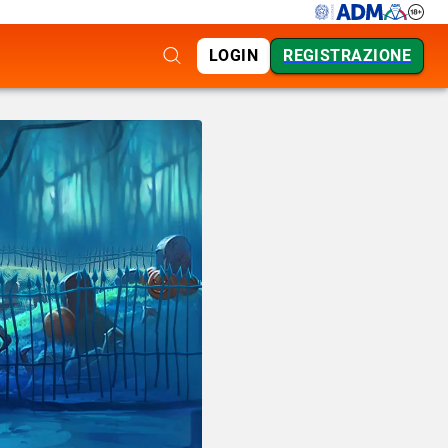
LOGIN
REGISTRAZIONE