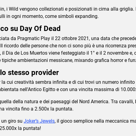
in, i Wild vengono collezionati e posizionati in cima alla griglia. 
rulli in ogni momento, come simboli expanding.
oco su Day Of Dead
iata da Pragmatic Play il 22 ottobre 2021, una data che precede 
. Il ricordo delle persone che non ci sono più è una ricorrenza pr
l Dia de Los Muertos viene festeggiato il 1° e il 2 novembre e, da
e tipiche ambientazioni messicane, mixando grafica horror e funz
llo stesso provider
a cui creatività sembra infinita e di cui trovi un numero infinito d
mbientata nell'Antico Egitto e con una vincita massima di 10.000
quella della natura e dei paesaggi del Nord America. Tra cavalli, b
a vincita fino a 2.500x la puntata.
i un giro su
Joker’s Jewels
, il gioco semplice nella meccanica ma 
25.000x la puntata!