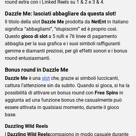
round extra con i Linked Reels su 1 & 2 e 3 & 4.
Dazzle Me: lasciati abbagliare da questa slot!
Il titolo della slot
Dazzle Me
prodotta da
NetEnt
in italiano
significa “abbagliami”, “stupiscimi” ed è proprio così.
Questo
gioco di slot
a 5 rulli e 76 linee di pagamento
abbaglia per la sua grafica e i suoi simboli raffiguranti
gemme e diamanti preziosi, per gli effetti sonori e i bonus
round entusiasmanti.
Bonus round in Dazzle Me
Dazzle Me
è una
slot
che, grazie ai simboli luccicanti,
cattura l’attenzione sin da subito. Quando si gioca, si ha la
possibilità di attivare un bonus round con
Free Spins
in
aggiunta ad una funzione bonus che casualmente può
essere attivata in qualsiasi momento, durante il gioco
base.
Dazzling Wild Reels
I
Dazzling Wild Reels
compaiono in modo casuale durante