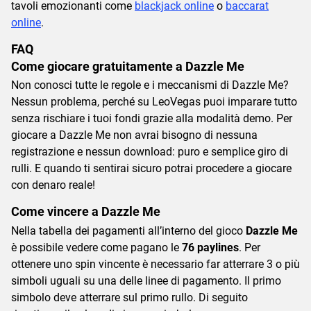
tavoli emozionanti come
blackjack online
o
baccarat
online
.
FAQ
Come giocare gratuitamente a Dazzle Me
Non conosci tutte le regole e i meccanismi di Dazzle Me?
Nessun problema, perché su LeoVegas puoi imparare tutto
senza rischiare i tuoi fondi grazie alla modalità demo. Per
giocare a Dazzle Me non avrai bisogno di nessuna
registrazione e nessun download: puro e semplice giro di
rulli. E quando ti sentirai sicuro potrai procedere a giocare
con denaro reale!
Come vincere a Dazzle Me
Nella tabella dei pagamenti all’interno del gioco
Dazzle Me
è possibile vedere come pagano le
76 paylines
. Per
ottenere uno spin vincente è necessario far atterrare 3 o più
simboli uguali su una delle linee di pagamento. Il primo
simbolo deve atterrare sul primo rullo. Di seguito