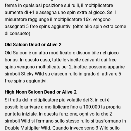
ferma in qualsiasi posizione sui rulli, il moltiplicatore
aumenta di +1 e assegna uno spin extra al gioco. Se il
misuratore raggiunge il moltiplicatore 16x, vengono
assegnati 5 free spins aggiuntivi (oltre allo spin extra come
di consueto).
Old Saloon Dead or Alive 2
Old Saloon è un altro modificatore disponibile nel gioco
bonus. In questo caso, tutte le vincite derivanti dai free
spins vengono moltiplicate per 2, inoltre, possono apparire
simboli Sticky Wild su ciascun rullo in grado di attivare 5
free spins aggiuntivi.
High Noon Saloon Dead or Alive 2
Si tratta del moltiplicatore più volatile dei 3, in cui è
possibile arrivare a moltiplicare fino a 100.000 la propria
puntata iniziale. In questa funzione, ogni volta che 2
simboli Wild si fermano sullo stesso rullo si trasformano in
Double Multiplier Wild. Quando invece sono 3 Wild sullo