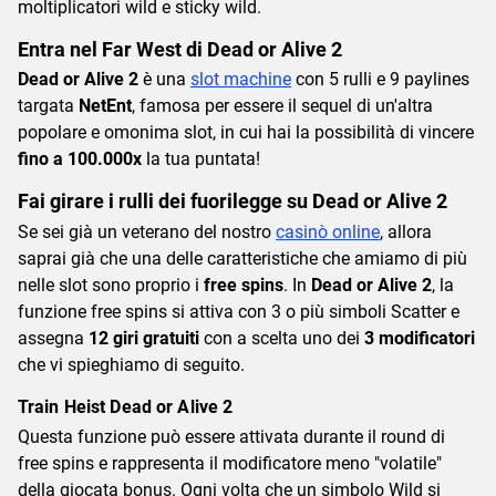
moltiplicatori wild e sticky wild.
Entra nel Far West di Dead or Alive 2
Dead or Alive 2
è una
slot machine
con 5 rulli e 9 paylines
targata
NetEnt
, famosa per essere il sequel di un'altra
popolare e omonima slot, in cui hai la possibilità di vincere
fino a 100.000x
la tua puntata!
Fai girare i rulli dei fuorilegge su Dead or Alive 2
Se sei già un veterano del nostro
casinò online
, allora
saprai già che una delle caratteristiche che amiamo di più
nelle slot sono proprio i
free spins
. In
Dead or Alive 2
, la
funzione free spins si attiva con 3 o più simboli Scatter e
assegna
12 giri gratuiti
con a scelta uno dei
3 modificatori
che vi spieghiamo di seguito.
Train Heist Dead or Alive 2
Questa funzione può essere attivata durante il round di
free spins e rappresenta il modificatore meno "volatile"
della giocata bonus. Ogni volta che un simbolo Wild si