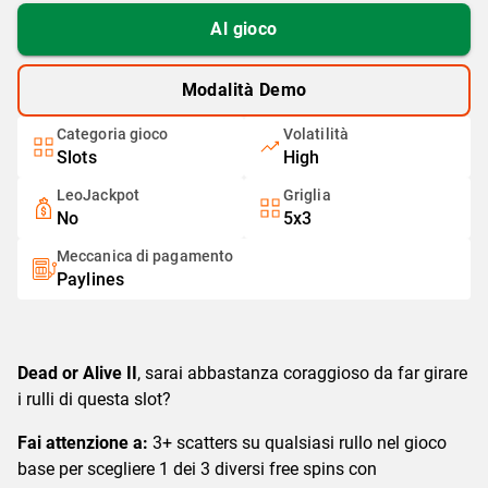
Al gioco
Modalità Demo
Categoria gioco
Volatilità
Slots
High
LeoJackpot
Griglia
No
5x3
Meccanica di pagamento
Paylines
Dead or Alive II
, sarai abbastanza coraggioso da far girare
i rulli di questa slot?
Fai attenzione a:
3+ scatters su qualsiasi rullo nel gioco
base per scegliere 1 dei 3 diversi free spins con