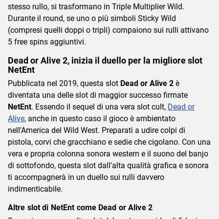
stesso rullo, si trasformano in Triple Multiplier Wild.
Durante il round, se uno o più simboli Sticky Wild
(compresi quelli doppi o tripli) compaiono sui rulli attivano
5 free spins aggiuntivi.
Dead or Alive 2, inizia il duello per la migliore slot
NetEnt
Pubblicata nel 2019, questa slot
Dead or Alive 2
è
diventata una delle slot di maggior successo firmate
NetEnt
. Essendo il sequel di una vera slot cult,
Dead or
Alive
, anche in questo caso il gioco è ambientato
nell'America del Wild West. Preparati a udire colpi di
pistola, corvi che gracchiano e sedie che cigolano. Con una
vera e propria colonna sonora western e il suono del banjo
di sottofondo, questa slot dall'alta qualità grafica e sonora
ti accompagnerà in un duello sui rulli davvero
indimenticabile.
Altre slot di NetEnt come Dead or Alive 2