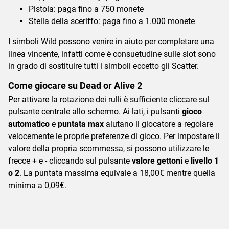
Pistola: paga fino a 750 monete
Stella della sceriffo: paga fino a 1.000 monete
I simboli Wild possono venire in aiuto per completare una
linea vincente, infatti come è consuetudine sulle slot sono
in grado di sostituire tutti i simboli eccetto gli Scatter.
Come giocare su Dead or Alive 2
Per attivare la rotazione dei rulli è sufficiente cliccare sul
pulsante centrale allo schermo. Ai lati, i pulsanti
gioco
automatico
e
puntata max
aiutano il giocatore a regolare
velocemente le proprie preferenze di gioco. Per impostare il
valore della propria scommessa, si possono utilizzare le
frecce + e - cliccando sul pulsante
valore gettoni
e
livello 1
o 2
. La puntata massima equivale a 18,00€ mentre quella
minima a 0,09€.