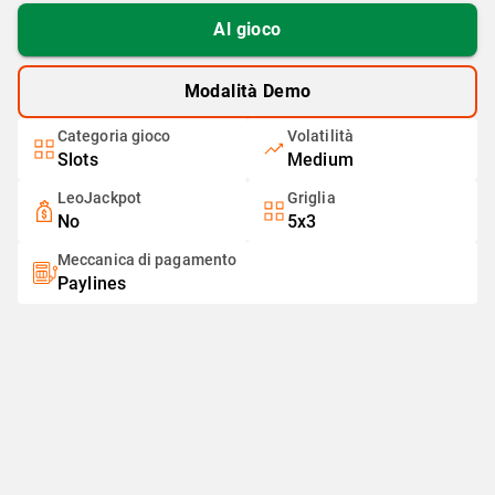
Al gioco
Modalità Demo
Categoria gioco
Volatilità
Slots
Medium
LeoJackpot
Griglia
No
5x3
Meccanica di pagamento
Paylines