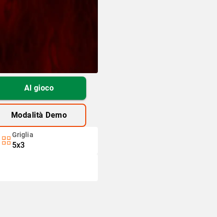
Al gioco
Modalità Demo
Griglia
5x3