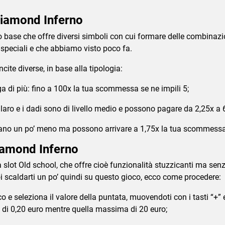
iamond Inferno
base che offre diversi simboli con cui formare delle combinazion
 speciali e che abbiamo visto poco fa.
cite diverse, in base alla tipologia:
ga di più: fino a 100x la tua scommessa se ne impili 5;
 dollaro e i dadi sono di livello medio e possono pagare da 2,25x a
pagano un po’ meno ma possono arrivare a 1,75x la tua scommessa
iamond Inferno
slot Old school, che offre cioè funzionalità stuzzicanti ma senz
oi scaldarti un po’ quindi su questo gioco, ecco come procedere:
o e seleziona il valore della puntata, muovendoti con i tasti “+” 
è di 0,20 euro mentre quella massima di 20 euro;