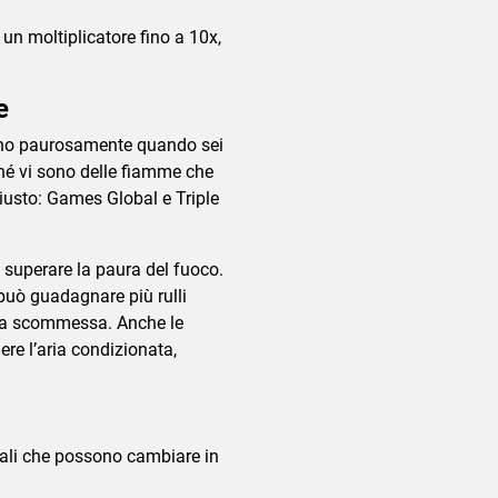
un moltiplicatore fino a 10x,
e
lzano paurosamente quando sei
ché vi sono delle fiamme che
giusto: Games Global e Triple
o superare la paura del fuoco.
può guadagnare più rulli
x la scommessa. Anche le
re l’aria condizionata,
iali che possono cambiare in