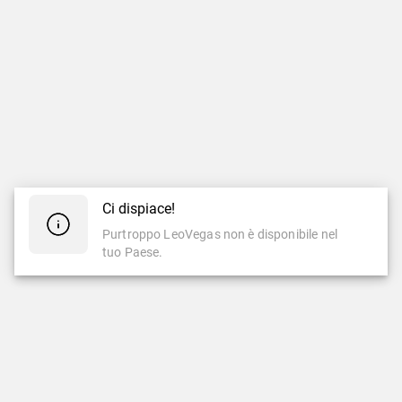
Ci dispiace!
Purtroppo LeoVegas non è disponibile nel
tuo Paese.