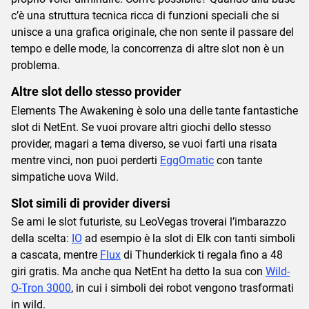
c’è una struttura tecnica ricca di funzioni speciali che si
unisce a una grafica originale, che non sente il passare del
tempo e delle mode, la concorrenza di altre slot non è un
problema.
Altre slot dello stesso provider
Elements The Awakening è solo una delle tante fantastiche
slot di NetEnt. Se vuoi provare altri giochi dello stesso
provider, magari a tema diverso, se vuoi farti una risata
mentre vinci, non puoi perderti
EggOmatic
con tante
simpatiche uova Wild.
Slot simili di provider diversi
Se ami le slot futuriste, su LeoVegas troverai l’imbarazzo
della scelta:
IO
ad esempio è la slot di Elk con tanti simboli
a cascata, mentre
Flux
di Thunderkick ti regala fino a 48
giri gratis. Ma anche qua NetEnt ha detto la sua con
Wild-
O-Tron 3000
, in cui i simboli dei robot vengono trasformati
in wild.