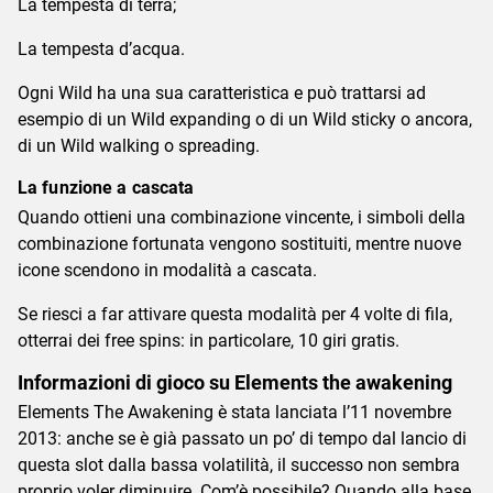
La tempesta di terra;
La tempesta d’acqua.
Ogni Wild ha una sua caratteristica e può trattarsi ad
esempio di un Wild expanding o di un Wild sticky o ancora,
di un Wild walking o spreading.
La funzione a cascata
Quando ottieni una combinazione vincente, i simboli della
combinazione fortunata vengono sostituiti, mentre nuove
icone scendono in modalità a cascata.
Se riesci a far attivare questa modalità per 4 volte di fila,
otterrai dei free spins: in particolare, 10 giri gratis.
Informazioni di gioco su Elements the awakening
Elements The Awakening è stata lanciata l’11 novembre
2013: anche se è già passato un po’ di tempo dal lancio di
questa slot dalla bassa volatilità, il successo non sembra
proprio voler diminuire. Com’è possibile? Quando alla base