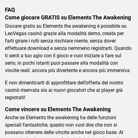
FAQ
Come giocare GRATIS su Elements The Awakening
Giocare gratis su Elements the awakening è possibile su
LeoVegas casinò grazie alla modalità demo, creata per
farti girare i rulli senza rischiare niente, senza dover
effettuare download e senza nemmeno registrarti. Quando
ti senti a tuo agio con il gioco e vuoi iniziare a fare sul
serio, in pochi istanti puoi passare alla modalità con
vincite reali: ancora più divertente e ancora più immersiva.
E non dimenticarti di approfittare dell’offerta del nostro
casinò riservata sia ai nuovi giocatori che ai player già
registrati!
Come vincere su Elements The Awakening
Anche se Elements the awakening ha delle funzioni
speciali fantastiche, questo non vuol dire che non si
possano ottenere delle vincite anche nel gioco base. Al