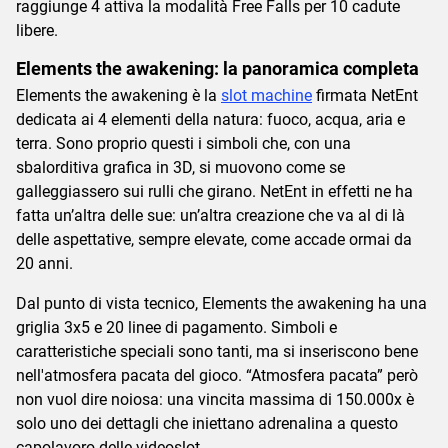
raggiunge 4 attiva la modalità Free Falls per 10 cadute
libere.
Elements the awakening: la panoramica completa
Elements the awakening è la
slot machine
firmata NetEnt
dedicata ai 4 elementi della natura: fuoco, acqua, aria e
terra. Sono proprio questi i simboli che, con una
sbalorditiva grafica in 3D, si muovono come se
galleggiassero sui rulli che girano. NetEnt in effetti ne ha
fatta un’altra delle sue: un’altra creazione che va al di là
delle aspettative, sempre elevate, come accade ormai da
20 anni.
Dal punto di vista tecnico, Elements the awakening ha una
griglia 3x5 e 20 linee di pagamento. Simboli e
caratteristiche speciali sono tanti, ma si inseriscono bene
nell'atmosfera pacata del gioco. “Atmosfera pacata” però
non vuol dire noiosa: una vincita massima di 150.000x è
solo uno dei dettagli che iniettano adrenalina a questo
capolavoro delle videoslot.