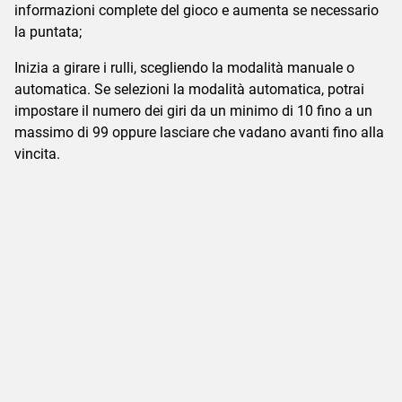
informazioni complete del gioco e aumenta se necessario
la puntata;
Inizia a girare i rulli, scegliendo la modalità manuale o
automatica. Se selezioni la modalità automatica, potrai
impostare il numero dei giri da un minimo di 10 fino a un
massimo di 99 oppure lasciare che vadano avanti fino alla
vincita.