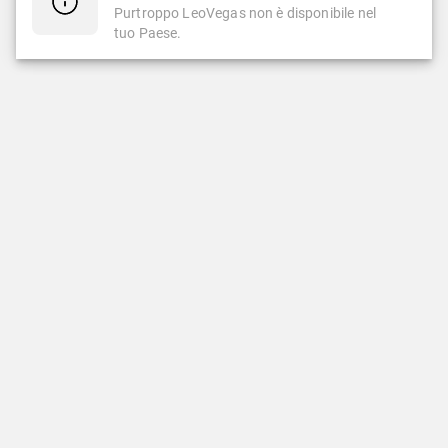
Purtroppo LeoVegas non è disponibile nel
tuo Paese.
CASINÒ
CASINÒ LIVE
Casinò
Casinò Live
Slot Famose
Nuovi Giochi Live
LeoVegas Originals
LeoVegas Exclusive
Slot Nuove
Tavoli Italiani
Slot con Jackpot
Popolari Casinò Live
Giochi da Tavolo
Roulette