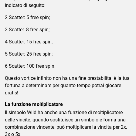
indicato di seguito:
2 Scatter: 5 free spin;
3 Scatter. 8 free spin;
4 Scatter: 15 free spin;
5 Scatter: 25 free spin;
6 Scatter: 100 free spin.
Questo vortice infinito non ha una fine prestabilita: è la tua
fortuna a determinare per quanto tempo potrai giocare
gratis!
La funzione moltiplicatore
Il simbolo Wild ha anche una funzione di moltiplicatore
delle vincite: quando sostituisce un simbolo e forma una
combinazione vincente, può moltiplicare la vincita per 2x,
3x o 5x.