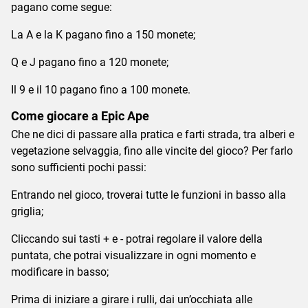
pagano come segue:
La A e la K pagano fino a 150 monete;
Q e J pagano fino a 120 monete;
Il 9 e il 10 pagano fino a 100 monete.
Come giocare a Epic Ape
Che ne dici di passare alla pratica e farti strada, tra alberi e
vegetazione selvaggia, fino alle vincite del gioco? Per farlo
sono sufficienti pochi passi:
Entrando nel gioco, troverai tutte le funzioni in basso alla
griglia;
Cliccando sui tasti + e - potrai regolare il valore della
puntata, che potrai visualizzare in ogni momento e
modificare in basso;
Prima di iniziare a girare i rulli, dai un’occhiata alle