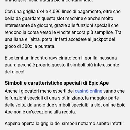
Con una griglia 6x4 e 4.096 linee di pagamento, oltre che
bella da guardare questa slot machine è anche molto
interessante da giocare, grazie alle funzioni speciali che
rendono la corsa verso le vincite ancora più semplice. Tra
una liana e l’altra, potrai infatti accedere al jackpot del
gioco di 300x la puntata.
E se temi un incontro ravvicinato con il gorilla, nessuna
paura perché è proprio questo il simboli più interessante
del gioco!
Simboli e caratteristiche speciali di Epic Ape
Anche i giocatori meno esperti dei
casinò online
sanno che
le funzioni speciali di una slot iniziano, la maggior parte
delle volte, da uno o due simboli speciali: la slot online Epic
Ape non è un'eccezione alla regola.
Appena aperta la griglia dei simboli notiamo subito infatti: