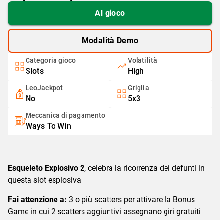
Al gioco
Modalità Demo
Categoria gioco
Volatilità
Slots
High
LeoJackpot
Griglia
No
5x3
Meccanica di pagamento
Ways To Win
Esqueleto Explosivo 2
, celebra la ricorrenza dei defunti in
questa slot esplosiva.
Fai attenzione a:
3 o più scatters per attivare la Bonus
Game in cui 2 scatters aggiuntivi assegnano giri gratuiti