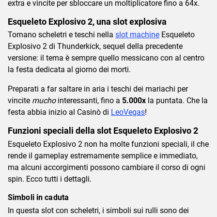
extra e vincite per sbloccare un moltiplicatore fino a 64x.
Esqueleto Explosivo 2, una slot explosiva
Tornano scheletri e teschi nella
slot machine
Esqueleto
Explosivo 2 di Thunderkick, sequel della precedente
versione: il tema è sempre quello messicano con al centro
la festa dedicata al giorno dei morti.
Preparati a far saltare in aria i teschi dei mariachi per
vincite
mucho
interessanti, fino a
5.000x
la puntata. Che la
festa abbia inizio al Casinò di
LeoVegas
!
Funzioni speciali della slot Esqueleto Explosivo 2
Esqueleto Explosivo 2 non ha molte funzioni speciali, il che
rende il gameplay estremamente semplice e immediato,
ma alcuni accorgimenti possono cambiare il corso di ogni
spin. Ecco tutti i dettagli.
Simboli in caduta
In questa slot con scheletri, i simboli sui rulli sono dei