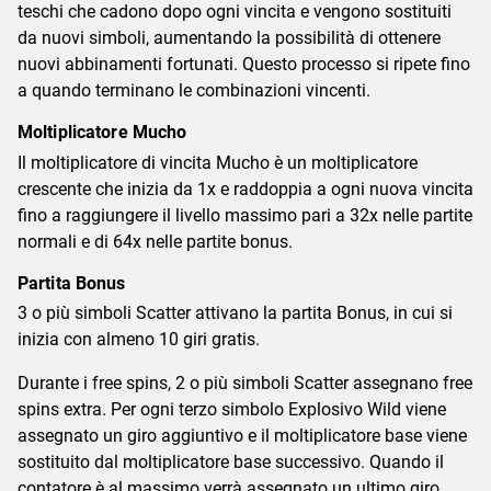
teschi che cadono dopo ogni vincita e vengono sostituiti
da nuovi simboli, aumentando la possibilità di ottenere
nuovi abbinamenti fortunati. Questo processo si ripete fino
a quando terminano le combinazioni vincenti.
Moltiplicatore Mucho
Il moltiplicatore di vincita Mucho è un moltiplicatore
crescente che inizia da 1x e raddoppia a ogni nuova vincita
fino a raggiungere il livello massimo pari a 32x nelle partite
normali e di 64x nelle partite bonus.
Partita Bonus
3 o più simboli Scatter attivano la partita Bonus, in cui si
inizia con almeno 10 giri gratis.
Durante i free spins, 2 o più simboli Scatter assegnano free
spins extra. Per ogni terzo simbolo Explosivo Wild viene
assegnato un giro aggiuntivo e il moltiplicatore base viene
sostituito dal moltiplicatore base successivo. Quando il
contatore è al massimo verrà assegnato un ultimo giro