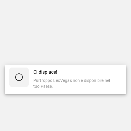
Ci dispiace!
Purtroppo LeoVegas non è disponibile nel
tuo Paese.