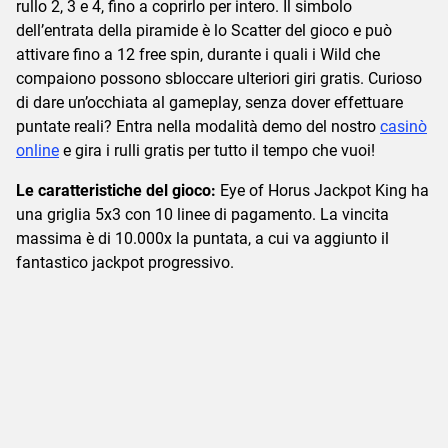
rullo 2, 3 e 4, fino a coprirlo per intero. Il simbolo
dell’entrata della piramide è lo Scatter del gioco e può
attivare fino a 12 free spin, durante i quali i Wild che
compaiono possono sbloccare ulteriori giri gratis. Curioso
di dare un’occhiata al gameplay, senza dover effettuare
puntate reali? Entra nella modalità demo del nostro
casinò
online
e gira i rulli gratis per tutto il tempo che vuoi!
Le caratteristiche del gioco:
Eye of Horus Jackpot King ha
una griglia 5x3 con 10 linee di pagamento. La vincita
massima è di 10.000x la puntata, a cui va aggiunto il
fantastico jackpot progressivo.