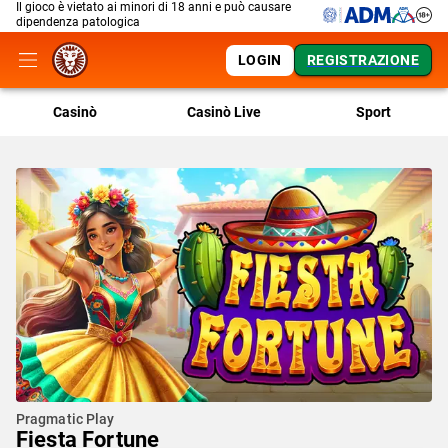
Il gioco è vietato ai minori di 18 anni e può causare
dipendenza patologica
LOGIN
REGISTRAZIONE
Casinò
Casinò Live
Sport
Pragmatic Play
Fiesta Fortune