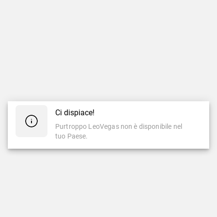
Ci dispiace!
Purtroppo LeoVegas non è disponibile nel
tuo Paese.