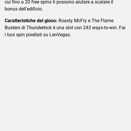
cui fino a 20 free spins ti possono aiutare a scalare il
bonus dell'edificio.
Caratteristiche del gioco:
Roasty McFry e The Flame
Busters di Thunderkick è una slot con 243 ways-to-win. Fai
i tuoi spin pixellati su LeoVegas.