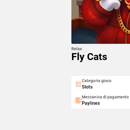
Relax
Fly Cats
Categoria gioco
Slots
Meccanica di pagamento
Paylines