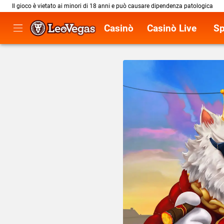
Il gioco è vietato ai minori di 18 anni e può causare dipendenza patologica
Casinò
Casinò Live
Sp