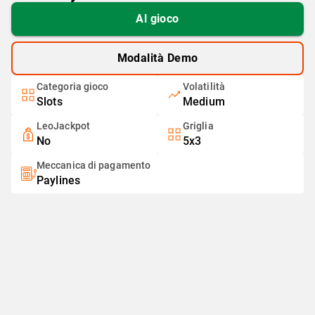
Al gioco
Modalità Demo
Categoria gioco
Volatilità
Slots
Medium
LeoJackpot
Griglia
No
5x3
Meccanica di pagamento
Paylines