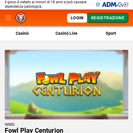
Il gioco è vietato ai minori di 18 anni e può causare
dipendenza patologica
LOGIN
REGISTRAZIONE
Casinò
Casinò Live
Sport
WMG
Fowl Play Centurion