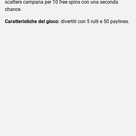
scatters campana per 10 free spins con una seconda
chance.
Caratteristiche del gioco:
divertiti con 5 rulli e 50 paylines.