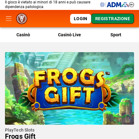
Il gioco è vietato ai minori di 18 anni e può causare
dipendenza patologica
LOGIN
REGISTRAZIONE
Casinò
Casinò Live
Sport
PlayTech Slots
Frogs Gift