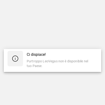
Ci dispiace!
Purtroppo LeoVegas non è disponibile nel
tuo Paese.