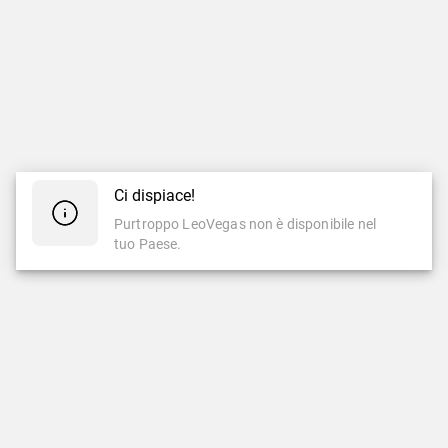
Ci dispiace!
Purtroppo LeoVegas non è disponibile nel
tuo Paese.