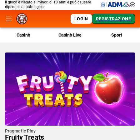
Il gioco è vietato ai minori di 18 anni e può causare
dipendenza patologica
LOGIN
REGISTRAZIONE
Casinò
Casinò Live
Sport
Pragmatic Play
Fruity Treats