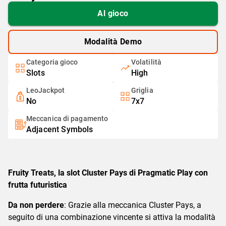
Al gioco
Modalità Demo
Categoria gioco
Volatilità
Slots
High
LeoJackpot
Griglia
No
7x7
Meccanica di pagamento
Adjacent Symbols
Fruity Treats, la slot Cluster Pays di Pragmatic Play con
frutta futuristica
Da non perdere
: Grazie alla meccanica Cluster Pays, a
seguito di una combinazione vincente si attiva la modalità