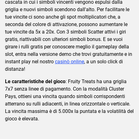
cascata in cui i simboli vincenti vengono espulsi dalla
griglia e nuovi simboli scendono dall'alto. Per facilitare le
tue vincite ci sono anche gli spot moltiplicatori che, a
seconda del colore di attivazione, possono aumentare le
tue vincite da 5x a 20x. Con 3 simboli Scatter attivi i giri
gratis, riattivabili con ulteriori simboli bonus. E se vuoi
girare i rulli gratis per conoscere meglio il gameplay della
slot, entra nella versione demo che trovi gratuitamente e in
instant play nel nostro
casinò online
, a un solo click di
distanza!
Le caratteristiche del gioco
: Fruity Treats ha una griglia
7x7 senza linee di pagamento. Con la modalità Cluster
Pays, ottieni una vincita quando simboli corrispondenti
atterrano su rulli adiacenti, in linea orizzontale o verticale.
La vincita massima è di 5.000x la puntata e la volatilità del
gioco è elevata.