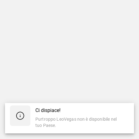
Ci dispiace!
Purtroppo LeoVegas non è disponibile nel
tuo Paese.